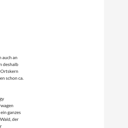
ch auch an
n deshalb
n Ortskern
gen schon ca.
gy
erwagen
 ein ganzes
 Wald, der
r