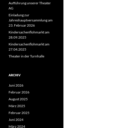
Aufführung unserer Theater
AG
Einladung zur
Jahreshauptversammlung am
23. Februar 2026
Kindersachenflohmarkt am
28.09.2025
Kindersachenflohmarkt am
27.04.2025
Theater in der Turnhalle
ARCHIV
Juni 2026
Februar 2026
August 2025
März 2025
Februar 2025
Juni 2024
März 2024