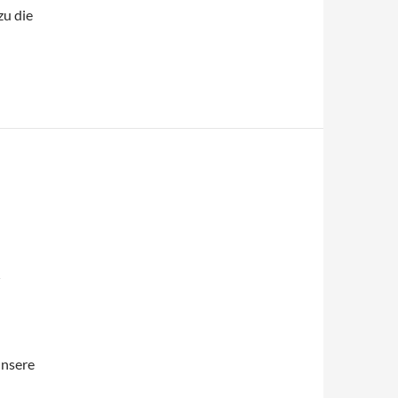
zu die
R
unsere