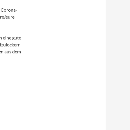
n Corona-
hre/eure
h eine gute
ufzulockern
en aus dem