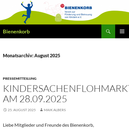
Zum
Inhalt
springen
Suchen
Bienenkorb
PRIMÄR
MENÜ
Monatsarchiv: August 2025
PRESSEMITTEILUNG
KINDERSACHENFLOHMARK
AM 28.09.2025
25. AUGUST 2025
MAIK ALBERS
Liebe Mitglieder und Freunde des Bienenkorb,