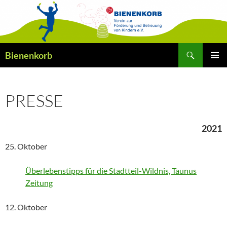
Zum
Inhalt
springen
Suchen
Bienenkorb
PRIMÄR
MENÜ
PRESSE
2021
25. Oktober
Überlebenstipps für die Stadtteil-Wildnis, Taunus
Zeitung
12. Oktober