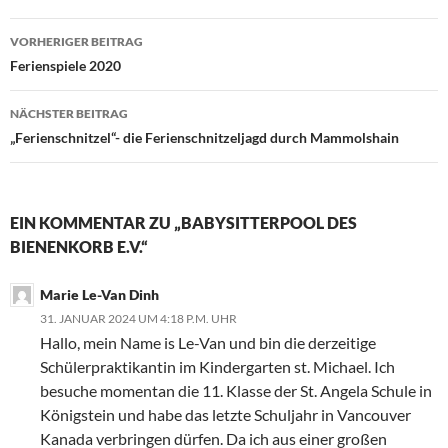
Beitragsnavigation
VORHERIGER BEITRAG
Ferienspiele 2020
NÄCHSTER BEITRAG
„Ferienschnitzel“- die Ferienschnitzeljagd durch Mammolshain
EIN KOMMENTAR ZU „BABYSITTERPOOL DES
BIENENKORB E.V.“
Marie Le-Van Dinh
31. JANUAR 2024 UM 4:18 P.M. UHR
Hallo, mein Name is Le-Van und bin die derzeitige
Schülerpraktikantin im Kindergarten st. Michael. Ich
besuche momentan die 11. Klasse der St. Angela Schule in
Königstein und habe das letzte Schuljahr in Vancouver
Kanada verbringen dürfen. Da ich aus einer großen