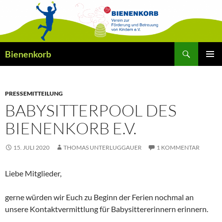
Zum
Inhalt
springen
Suchen
Bienenkorb
PRIMÄR
MENÜ
PRESSEMITTEILUNG
BABYSITTERPOOL DES
BIENENKORB E.V.
15. JULI 2020
THOMAS UNTERLUGGAUER
1 KOMMENTAR
Liebe Mitglieder,
gerne würden wir Euch zu Beginn der Ferien nochmal an
unsere Kontaktvermittlung für Babysittererinnern erinnern.