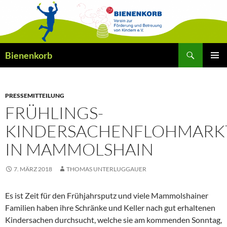
Zum
Inhalt
springen
Suchen
Bienenkorb
PRIMÄR
MENÜ
PRESSEMITTEILUNG
FRÜHLINGS-
KINDERSACHENFLOHMARK
IN MAMMOLSHAIN
7. MÄRZ 2018
THOMAS UNTERLUGGAUER
Es ist Zeit für den Frühjahrsputz und viele Mammolshainer
Familien haben ihre Schränke und Keller nach gut erhaltenen
Kindersachen durchsucht, welche sie am kommenden Sonntag,