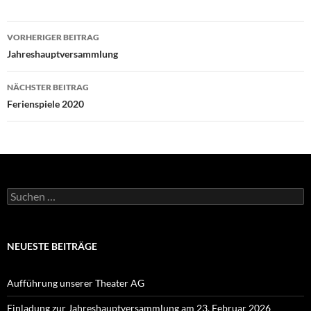
Beitragsnavigation
VORHERIGER BEITRAG
Jahreshauptversammlung
NÄCHSTER BEITRAG
Ferienspiele 2020
Suchen
nach:
NEUESTE BEITRÄGE
Aufführung unserer Theater AG
Einladung zur Jahreshauptversammlung am 23. Februar 2026