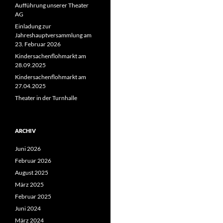
Aufführung unserer Theater
AG
Einladung zur
Jahreshauptversammlung am
23. Februar 2026
Kindersachenflohmarkt am
28.09.2025
Kindersachenflohmarkt am
27.04.2025
Theater in der Turnhalle
ARCHIV
Juni 2026
Februar 2026
August 2025
März 2025
Februar 2025
Juni 2024
März 2024