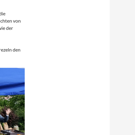
die
ichten von
wie der
rezeln den